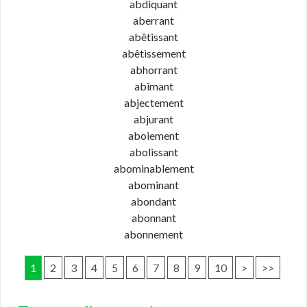
abdiquant
aberrant
abêtissant
abêtissement
abhorrant
abîmant
abjectement
abjurant
aboiement
abolissant
abominablement
abominant
abondant
abonnant
abonnement
1
2
3
4
5
6
7
8
9
10
>
>>